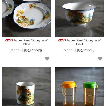
James Kent ”Sunny side”
James Kent ”Sunny side”
Plate
Bowl
2,300円(税込2,530円)
3,600円(税込3,960円)