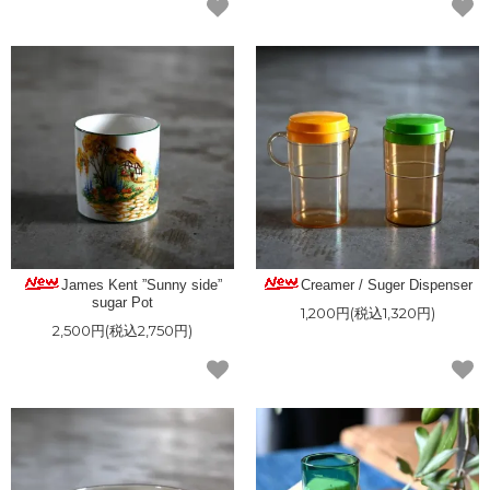
James Kent ”Sunny side”
Creamer / Suger Dispenser
sugar Pot
1,200円(税込1,320円)
2,500円(税込2,750円)