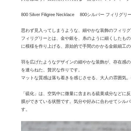
Cup
800 Silver Filigree Necklace 800シルバー フィ
and
Saucer
思わず見入ってしまうような、細やかな装飾のフィリグ
Dish
フィリグリーとは、金や銀を、糸のように細くしたもの
に模様を作り上げる、原始的で手間のかかる金銀細工の
Glass
Cutlery
羽を広げたようなデザインの細やかな装飾が、存在感の
を連らねた、贅沢な作りです。
Cloth
マットな質感は落ち着きを感じさせる、大人の雰囲気。
Jug・
Flower
「硫化」は、空気中に微量に含まれる硫黄成分などに反
Base
膜ができている状態です。気分や好みに合わせてシルバ
Other
す。
- Old
Fashion