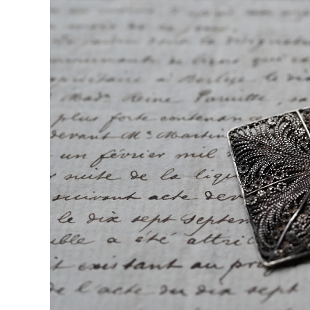
Tops
Bottoms
Dress
Bag
-
other