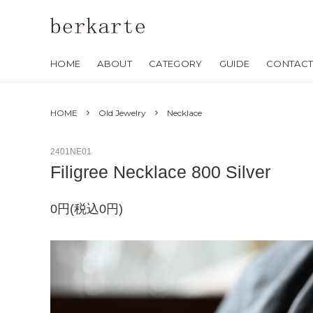
HOME
ABOUT
CATEGORY
GUIDE
CONTAC
- LifeStyle
HOME
Old Jewelry
Necklace
Bag /
Leather
2401NE01
items
Filigree Necklace 800 Silver
Accessory、
Jewelry
0円(税込0円)
Key ring
- Old
Jewelry
Bracelet