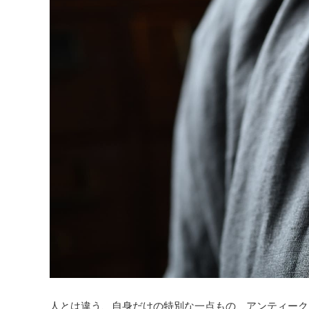
Brooch
Clip
Earrings
Hair
Necklace
Piercings
Ring
Watch
- Old
Zakka
- Old
人とは違う、自身だけの特別な一点もの、アンティーク
Tableware