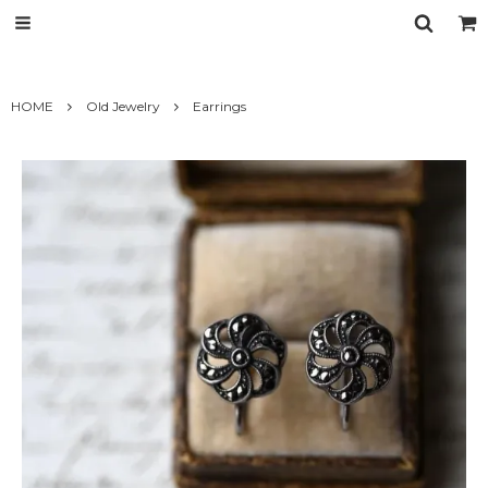
HOME
Old Jewelry
Earrings