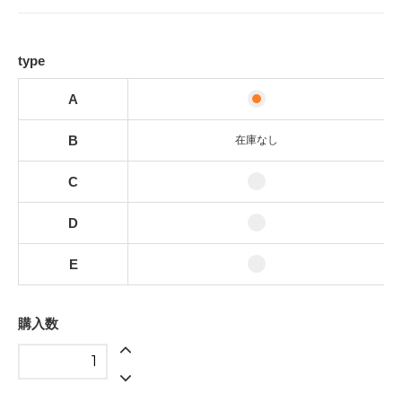
B
SOLD OUT
type
C
D
A
E
B
在庫なし
C
D
E
購入数