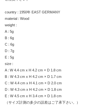
country : 1950年 EAST GERMANY
material : Wood
weight :
A : 5g
B : 6g
C : 6g
D : 7g
E : 5g
size :
A : W 4.4 cm x H 4.2 cm × D 1.8 cm
B : W 4.3 cm x H 4.2 cm × D 1.7 cm
C : W 4.4 cm x H 4.1 cm × D 2.0 cm
D : W 4.3 cm x H 4.2 cm × D 1.8 cm
E : W 4.5 cm x H 3.4 cm × D 1.8 cm
（サイズ計測の多少の誤差はご了承下さい。）